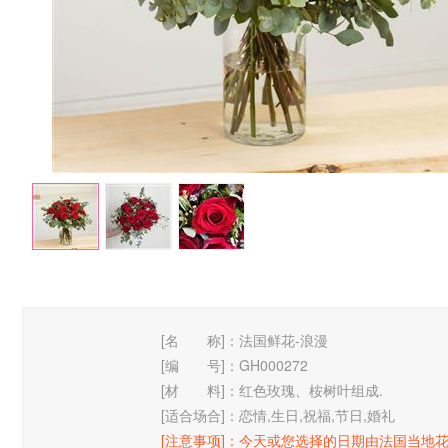
[名 称]：
法国鲜花-浪漫
[编 号]：
GH000272
[材 料]：
红色玫瑰、桉树叶组成.
[适合场合]：
恋情,生日,祝福,节日,婚礼
[注意事项]：
今天或您选择的日期由法国当地